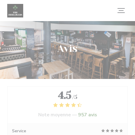
Personnalisation de vos choix en matière de cookies
Avis
4.5
/5
Note moyenne —
957 avis
Service