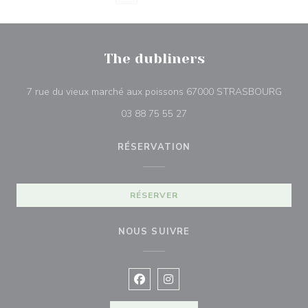
The dubliners
((ouvr
7 rue du vieux marché aux poissons 67000 STRASBOURG
03 88 75 55 27
RÉSERVATION
RÉSERVER
NOUS SUIVRE
Facebook ((ouvre une nouvelle fenê
Instagram ((ouvre une nouvell