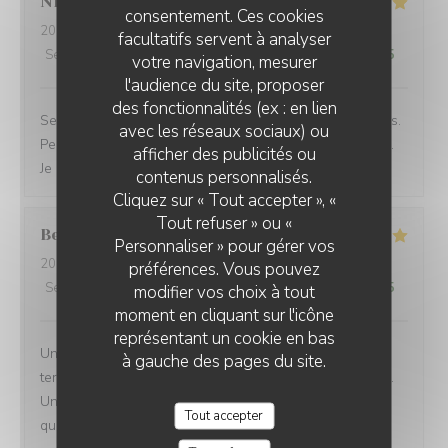
Nicolas
K
consentement. Ces cookies
2026-06-23
- 12:45 - Couverts 2
facultatifs servent à analyser
Service
:
5
/5
Ambiance
:
5
/5
Cuisine
:
5
/5
Qualité / Prix
:
5
/5
votre navigation, mesurer
l'audience du site, proposer
des fonctionnalités (ex : en lien
Service rapide pour une pause déjeuner entre collègues.
avec les réseaux sociaux) ou
Personnel agréable et efficace. Le plat du jour était bon.
afficher des publicités ou
Je recommande cet établissement
contenus personnalisés.
Cliquez sur « Tout accepter », «
Tout refuser » ou «
Bernard
G
Personnaliser » pour gérer vos
2026-06-17
- 18:30 - Couverts 5
préférences. Vous pouvez
Service
:
5
/5
Ambiance
:
4
/5
Cuisine
:
5
/5
Qualité / Prix
:
4
/5
modifier vos choix à tout
moment en cliquant sur l'icône
représentant un cookie en bas
Une équipe très à l'écoute, souriante et efficace... Une
à gauche des pages du site.
terrasse où il fait bon vivre et une salle climatisée aussi.
Une carte de bières très variée et une restauration de
Tout accepter
qualité !