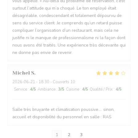
vous appelle. » Au-delà du problème de réservation, c’est
surtout l’attitude qui m’a choqué. Le ton employé était
désagréable, condescendant et totalement dépourvu de
sens du service client. Je comprends qu’un retard puisse
compliquer l’organisation d’un restaurant, mais cela ne
justifie ni le manque de professionnalisme ni la façon dont
nous avons été traités. Une expérience très décevante qui
ne donne pas envie de revenir.
Michel
S
2026-06-21
- 18:30 - Couverts 10
Service
:
4
/5
Ambiance
:
3
/5
Cuisine
:
4
/5
Qualité / Prix
:
4
/5
Salle très bruyante et climatisation poussive.... sinon,
accueil et disponibilité du personnel en salle : RAS
1
2
3