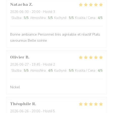
Natacha
Z
2026-06-30
- 20:00 - Hosté 3
Služba
:
5
/5
Atmosféra
:
5
/5
Kuchyně
:
5
/5
Kvalita / Cena
:
4
/5
Bonne ambiance Personnel très agréable et réactif Plats
savoureux Belle soirée
Olivier
B
2026-06-27
- 19:45 - Hosté 2
Služba
:
5
/5
Atmosféra
:
4
/5
Kuchyně
:
5
/5
Kvalita / Cena
:
4
/5
Nickel
Théophile
R
2026-06-26
- 20:00 - Hosté 5