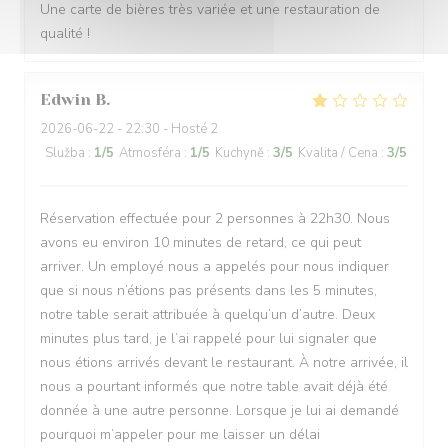
Une carte de bières très variée et une restauration de
qualité !
Edwin
B
2026-06-22
- 22:30 - Hosté 2
Služba
:
1
/5
Atmosféra
:
1
/5
Kuchyně
:
3
/5
Kvalita / Cena
:
3
/5
Réservation effectuée pour 2 personnes à 22h30. Nous
avons eu environ 10 minutes de retard, ce qui peut
arriver. Un employé nous a appelés pour nous indiquer
que si nous n’étions pas présents dans les 5 minutes,
notre table serait attribuée à quelqu’un d’autre. Deux
minutes plus tard, je l’ai rappelé pour lui signaler que
nous étions arrivés devant le restaurant. À notre arrivée, il
nous a pourtant informés que notre table avait déjà été
donnée à une autre personne. Lorsque je lui ai demandé
pourquoi m’appeler pour me laisser un délai