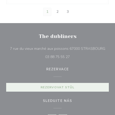
1
2
3
The dubliners
((otev
7 rue du vieux marché aux poissons 67000 STRASBOURG
03 88 75 55 27
REZERVACE
REZERVOVAT STŮL
SLEDUJTE NÁS