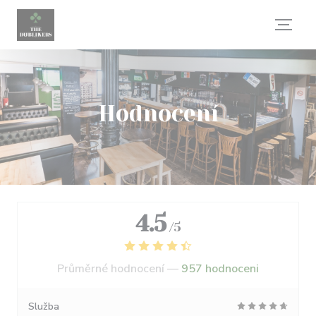
Panel pro správu cookies
Hodnocení
4.5
/5
Průměrné hodnocení —
957 hodnoceni
Služba