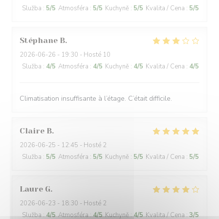
Služba
:
5
/5
Atmosféra
:
5
/5
Kuchyně
:
5
/5
Kvalita / Cena
:
5
/5
Stéphane
B
2026-06-26
- 19:30 - Hosté 10
Služba
:
4
/5
Atmosféra
:
4
/5
Kuchyně
:
4
/5
Kvalita / Cena
:
4
/5
Climatisation insuffisante à l’étage. C’était difficile.
Claire
B
2026-06-25
- 12:45 - Hosté 2
Služba
:
5
/5
Atmosféra
:
5
/5
Kuchyně
:
5
/5
Kvalita / Cena
:
5
/5
Laure
G
2026-06-23
- 18:30 - Hosté 2
Služba
:
4
/5
Atmosféra
:
4
/5
Kuchyně
:
4
/5
Kvalita / Cena
:
3
/5