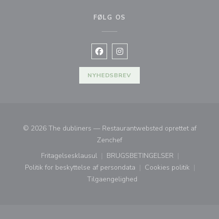
FØLG OS
Facebook ((åbner i et nyt vindue))
Instagram ((åbner i et nyt vin
NYHEDSBREV
© 2026 The dubliners — Restaurantwebsted oprettet af
((åbner i et nyt vindue))
Zenchef
Fritagelsesklausul
BRUGSBETINGELSER
((åbner i et nyt vindue))
((åbner i et nyt vindue))
Politik for beskyttelse af persondata
Cookies politik
((åbner i et nyt vindue))
((åbner i et nyt
Tilgaengelighed
((åbner i et nyt vindue))