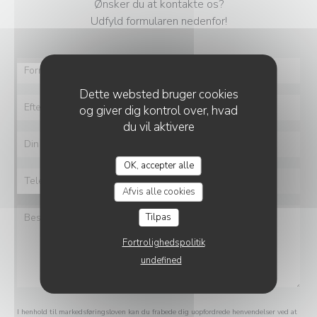
Ønsker du at kontakte os?
Udfyld formularen nedenfor!
Dette websted bruger cookies
og giver dig kontrol over, hvad
du vil aktivere
OK, accepter alle
Afvis alle cookies
Tilpas
Fortrolighedspolitik
undefined
I henhold til markedsføringsloven kan du frabede dig uopfordrede henvendelser ved at