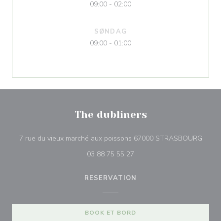
09:00 - 02:00
SØNDAG
09:00 - 01:00
The dubliners
((åbne
7 rue du vieux marché aux poissons 67000 STRASBOURG
03 88 75 55 27
RESERVATION
BOOK ET BORD