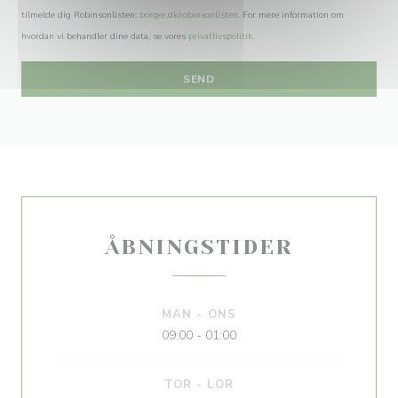
tilmelde dig Robinsonlisten:
borger.dk/robinsonlisten
. For mere information om
hvordan vi behandler dine data, se vores
privatlivspolitik
.
ÅBNINGSTIDER
MAN
-
ONS
09:00 - 01:00
TOR
-
LOR