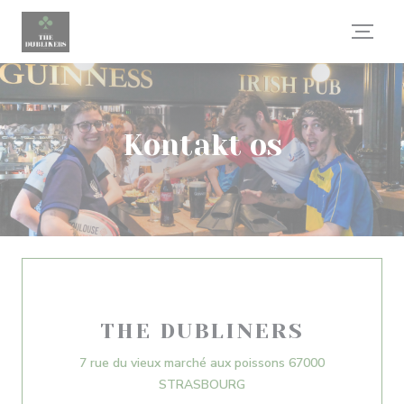
CCookie-styringspanel
Kontakt os
THE DUBLINERS
7 rue du vieux marché aux poissons 67000
((åbner i et nyt vindue))
STRASBOURG