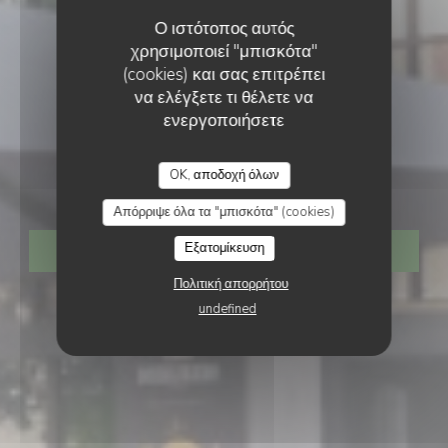
Ο ιστότοπος αυτός
χρησιμοποιεί "μπισκότα"
(cookies) και σας επιτρέπει
να ελέγξετε τι θέλετε να
ενεργοποιήσετε
ΙΡΛΑΝΔΙΚΉ ΠΑΜΠ
•
STRASBOURG
OK, αποδοχή όλων
The dubliners
Απόρριψε όλα τα "μπισκότα" (cookies)
Εξατομίκευση
ΚΆΝΤΕ ΚΡΆΤΗΣΗ ΤΡΑΠΕΖΙΟΎ
Πολιτική απορρήτου
undefined