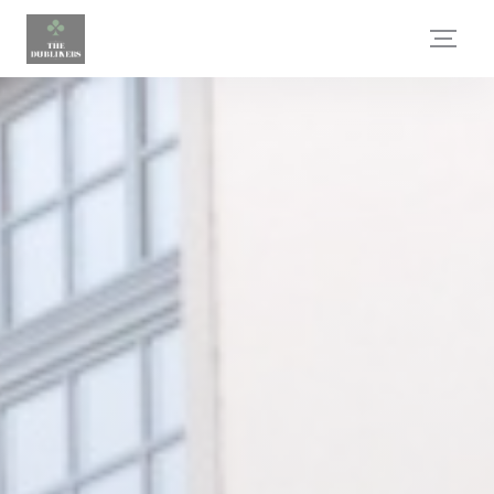
Πίνακας διαχείρισης "Μπισκότων" (Cookies)