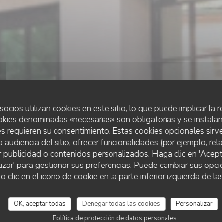
socios utilizan cookies en este sitio, lo que puede implicar la
okies denominadas «necesarias» son obligatorias y se instalan
s requieren su consentimiento. Estas cookies opcionales sirve
a audiencia del sitio, ofrecer funcionalidades (por ejemplo, re
r publicidad o contenidos personalizados. Haga clic en 'Acept
PUB IRLANDÈS
•
STRASBOURG
lizar' para gestionar sus preferencias. Puede cambiar sus opci
The dubliners
lic en el icono de cookie en la parte inferior izquierda de las
OK, aceptar todas
Denegar todas las cookies
Personalizar
RESERVAR UNA MESA
Política de protección de datos personales