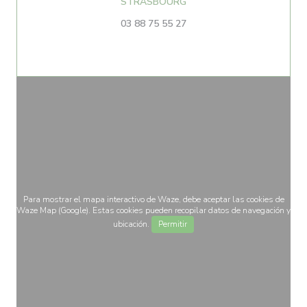
((abre en una nueva venta
STRASBOURG
03 88 75 55 27
Para mostrar el mapa interactivo de Waze, debe aceptar las cookies de
Waze Map (Google). Estas cookies pueden recopilar datos de navegación y
ubicación.
Permitir