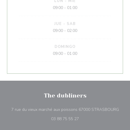
LUN
-
MIE
09:00 - 01:00
JUE
-
SAB
09:00 - 02:00
DOMINGO
09:00 - 01:00
The dubliners
((abr
7 rue du vieux marché aux poissons 67000 STRASBOURG
03 88 75 55 27