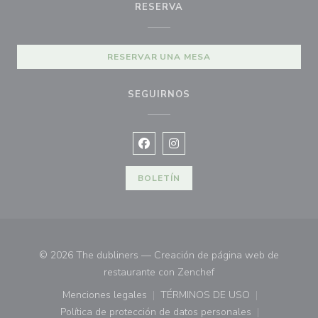
RESERVA
RESERVAR UNA MESA
SEGUIRNOS
Facebook ((abre en una nueva vent
Instagram ((abre en una nuev
BOLETÍN
© 2026 The dubliners — Creación de página web de
((abre en una nueva ve
restaurante con
Zenchef
Menciones legales
TÉRMINOS DE USO
((abre en una nueva ventana))
((abre en una nueva ven
Política de protección de datos personales