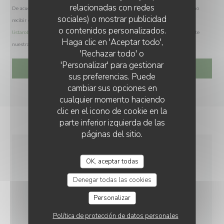
relacionadas con redes
De acuerdo con la normativa de protección de datos, puede ejercer su derecho a no
sociales) o mostrar publicidad
recibir comunicaciones comerciales inscribiéndose en la Lista Robinson:
o contenidos personalizados.
listarobinson.es
. Para más información sobre el tratamiento de sus datos, consulte
Haga clic en 'Aceptar todo',
nuestra
política de privacidad
.
'Rechazar todo' o
'Personalizar' para gestionar
sus preferencias. Puede
cambiar sus opciones en
cualquier momento haciendo
clic en el icono de cookie en la
parte inferior izquierda de las
páginas del sitio.
INFORMACIÓN
OK, aceptar todas
GENERAL
Denegar todas las cookies
Personalizar
COCINA
Política de protección de datos personales
Specialità irlandesi, hamburguesa