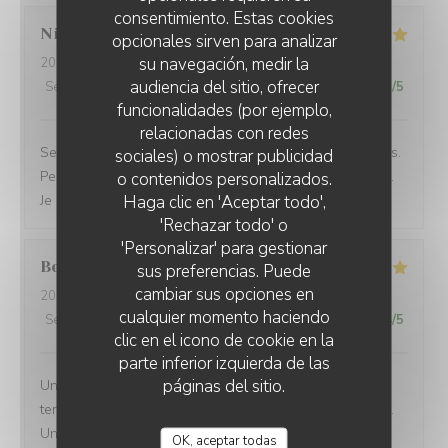
consentimiento. Estas cookies
Nicolas
K
opcionales sirven para analizar
su navegación, medir la
2026-06-23
- 12:45 - Invitados 2
audiencia del sitio, ofrecer
Servicio
:
5
/5
Ambiente
:
5
/5
Menú
:
5
/5
Calidad / Precio
:
5
/5
funcionalidades (por ejemplo,
relacionadas con redes
Service rapide pour une pause déjeuner entre collègues.
sociales) o mostrar publicidad
Personnel agréable et efficace. Le plat du jour était bon.
o contenidos personalizados.
Haga clic en 'Aceptar todo',
Je recommande cet établissement
'Rechazar todo' o
'Personalizar' para gestionar
Bernard
G
sus preferencias. Puede
cambiar sus opciones en
2026-06-17
- 18:30 - Invitados 5
cualquier momento haciendo
Servicio
:
5
/5
Ambiente
:
4
/5
Menú
:
5
/5
Calidad / Precio
:
4
/5
clic en el icono de cookie en la
parte inferior izquierda de las
páginas del sitio.
Une équipe très à l'écoute, souriante et efficace... Une
terrasse où il fait bon vivre et une salle climatisée aussi.
Une carte de bières très variée et une restauration de
OK, aceptar todas