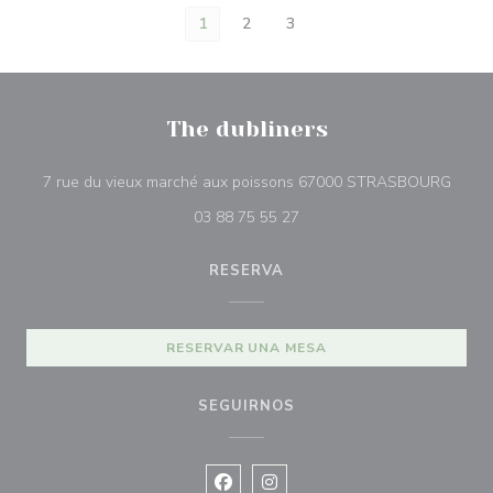
1
2
3
The dubliners
((abr
7 rue du vieux marché aux poissons 67000 STRASBOURG
03 88 75 55 27
RESERVA
RESERVAR UNA MESA
SEGUIRNOS