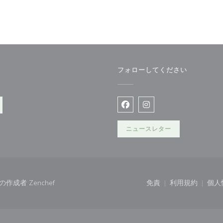
フォローしてください
Facebook ((新しいウィン
Instagram ((新
ニュースレター
((新しいウィンドウで開きます))
イトの作成者
Zenchef
免責
利用規約
個人
((新しいウィンドウで
((新しいウ