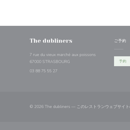
The dubliners
ご予約
7 rue du vieux marché aux poissons
((新しいウィンドウで開きます))
67000 STRASBOURG
予約
03 88 75 55 27
© 2026 The dubliners — このレストランウェブサ