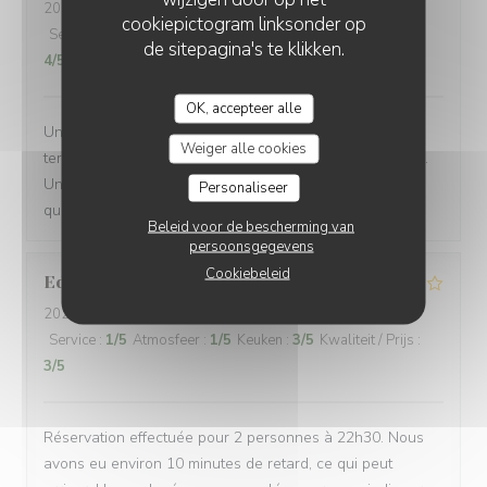
2026-06-17
- 18:30 - Gasten 5
cookiepictogram linksonder op
Service
:
5
/5
Atmosfeer
:
4
/5
Keuken
:
5
/5
Kwaliteit / Prijs
:
de sitepagina's te klikken.
4
/5
OK, accepteer alle
Une équipe très à l'écoute, souriante et efficace... Une
Weiger alle cookies
terrasse où il fait bon vivre et une salle climatisée aussi.
Une carte de bières très variée et une restauration de
Personaliseer
qualité !
Beleid voor de bescherming van
persoonsgegevens
Cookiebeleid
Edwin
B
2026-06-22
- 22:30 - Gasten 2
Service
:
1
/5
Atmosfeer
:
1
/5
Keuken
:
3
/5
Kwaliteit / Prijs
:
3
/5
Réservation effectuée pour 2 personnes à 22h30. Nous
avons eu environ 10 minutes de retard, ce qui peut