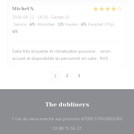
Michel
S
2026-06-21
- 18:30 - Gasten 10
Service
:
4
/5
Atmosfeer
:
3
/5
Keuken
:
4
/5
Kwaliteit / Prijs
:
4
/5
Salle très bruyante et climatisation poussive.... sinon,
accueil et disponibilité du personnel en salle : RAS
1
2
3
The dubliners
((open
7 rue du vieux marché aux poissons 67000 STRASBOURG
03 88 75 55 27