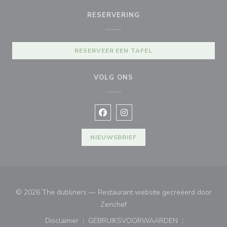
RESERVERING
RESERVEER EEN TAFEL
VOLG ONS
Facebook ((opent in een nieuw vens
Instagram ((opent in een nieu
NIEUWSBRIEF
© 2026 The dubliners — Restaurant website gecreëerd door
((opent in een nieuw venster))
Zenchef
Disclaimer
GEBRUIKSVOORWAARDEN
((opent in een nieuw venster))
((opent in een nieuw venster