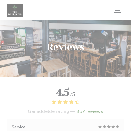
Cookies beheer paneel
Reviews
4.5
/5
Gemiddelde rating —
957 reviews
Service