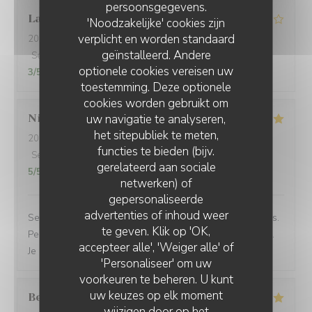
persoonsgegevens.
Laure
G
'Noodzakelijke' cookies zijn
verplicht en worden standaard
2026-06-23
- 18:30 - Gasten 2
geïnstalleerd. Andere
Service
:
4
/5
Atmosfeer
:
4
/5
Keuken
:
4
/5
Kwaliteit / Prijs
:
optionele cookies vereisen uw
3
/5
toestemming. Deze optionele
cookies worden gebruikt om
uw navigatie te analyseren,
Nicolas
K
het sitepubliek te meten,
2026-06-23
- 12:45 - Gasten 2
functies te bieden (bijv.
Service
:
5
/5
Atmosfeer
:
5
/5
Keuken
:
5
/5
Kwaliteit / Prijs
:
gerelateerd aan sociale
5
/5
netwerken) of
gepersonaliseerde
advertenties of inhoud weer
Service rapide pour une pause déjeuner entre collègues.
te geven. Klik op 'OK,
Personnel agréable et efficace. Le plat du jour était bon.
accepteer alle', 'Weiger alle' of
Je recommande cet établissement
'Personaliseer' om uw
voorkeuren te beheren. U kunt
uw keuzes op elk moment
Bernard
G
wijzigen door op het