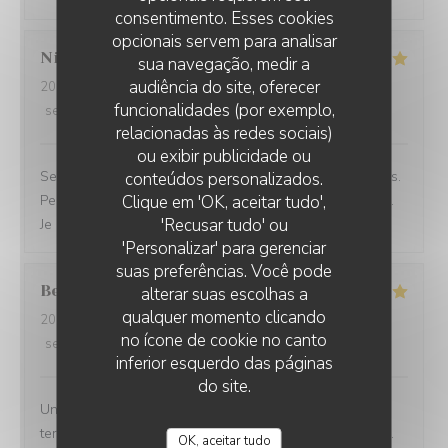
consentimento. Esses cookies
opcionais servem para analisar
Nicolas
K
sua navegação, medir a
audiência do site, oferecer
2026-06-23
- 12:45 - guests 2
funcionalidades (por exemplo,
service
:
5
/5
ambience
:
5
/5
menu
:
5
/5
quality_price
:
5
/5
relacionadas às redes sociais)
ou exibir publicidade ou
Service rapide pour une pause déjeuner entre collègues.
conteúdos personalizados.
Personnel agréable et efficace. Le plat du jour était bon.
Clique em 'OK, aceitar tudo',
'Recusar tudo' ou
Je recommande cet établissement
'Personalizar' para gerenciar
suas preferências. Você pode
Bernard
G
alterar suas escolhas a
qualquer momento clicando
2026-06-17
- 18:30 - guests 5
no ícone de cookie no canto
service
:
5
/5
ambience
:
4
/5
menu
:
5
/5
quality_price
:
4
/5
inferior esquerdo das páginas
do site.
Une équipe très à l'écoute, souriante et efficace... Une
terrasse où il fait bon vivre et une salle climatisée aussi.
OK, aceitar tudo