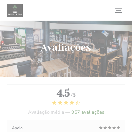
Painel de Gerenciamento de Cookies
Avaliações
4.5
/5
Avaliação média —
957 avaliações
Apoio