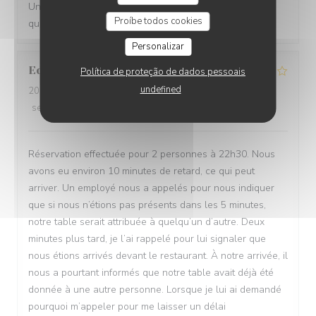
Une carte de bières très variée et une restauration de
Proíbe todos cookies
qualité !
Personalizar
Edwin
B
Política de proteção de dados pessoais
undefined
2026-06-22
- 22:30 - guests 2
service
:
1
/5
ambience
:
1
/5
menu
:
3
/5
quality_price
:
3
/5
Réservation effectuée pour 2 personnes à 22h30. Nous
avons eu environ 10 minutes de retard, ce qui peut
arriver. Un employé nous a appelés pour nous indiquer
que si nous n’étions pas présents dans les 5 minutes,
notre table serait attribuée à quelqu’un d’autre. Deux
minutes plus tard, je l’ai rappelé pour lui signaler que
nous étions arrivés devant le restaurant. À notre arrivée, il
nous a pourtant informés que notre table avait déjà été
donnée à une autre personne. Lorsque je lui ai demandé
pourquoi m’appeler pour me laisser un délai