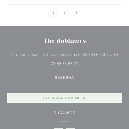
1
2
3
The dubliners
((abre
7 rue du vieux marché aux poissons 67000 STRASBOURG
03 88 75 55 27
RESERVA
RESERVAR UMA MESA
SIGA-NOS