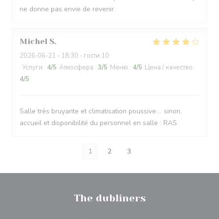
ne donne pas envie de revenir.
Michel
S
2026-06-21
- 18:30 - гости 10
Услуги
:
4
/5
Атмосфера
:
3
/5
Меню
:
4
/5
Цена / качество
:
4
/5
Salle très bruyante et climatisation poussive.... sinon,
accueil et disponibilité du personnel en salle : RAS
1
2
3
The dubliners