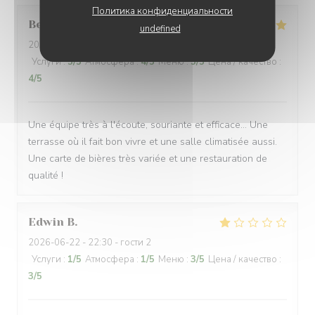
Политика конфиденциальности
Bernard
G
undefined
2026-06-17
- 18:30 - гости 5
Услуги
:
5
/5
Атмосфера
:
4
/5
Меню
:
5
/5
Цена / качество
:
4
/5
Une équipe très à l'écoute, souriante et efficace... Une
terrasse où il fait bon vivre et une salle climatisée aussi.
Une carte de bières très variée et une restauration de
qualité !
Edwin
B
2026-06-22
- 22:30 - гости 2
Услуги
:
1
/5
Атмосфера
:
1
/5
Меню
:
3
/5
Цена / качество
:
3
/5