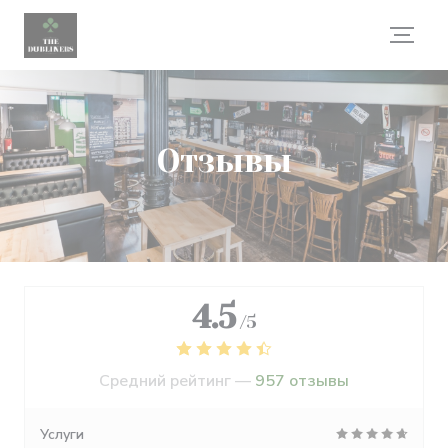
Панель управления cookies
Отзывы
4.5
/5
Средний рейтинг —
957 отзывы
Услуги