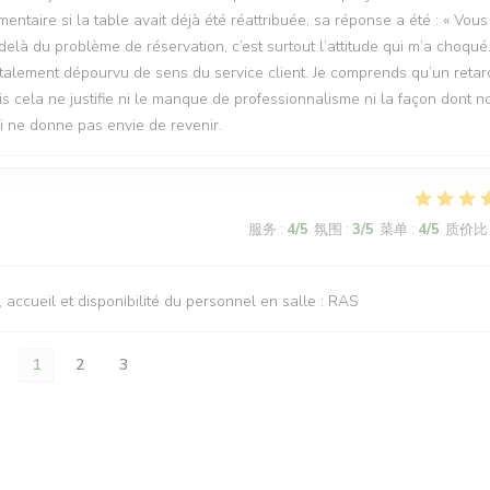
ntaire si la table avait déjà été réattribuée, sa réponse a été : « Vous
là du problème de réservation, c’est surtout l’attitude qui m’a choqué
talement dépourvu de sens du service client. Je comprends qu’un retar
is cela ne justifie ni le manque de professionnalisme ni la façon dont n
i ne donne pas envie de revenir.
服务
:
4
/5
氛围
:
3
/5
菜单
:
4
/5
质价比
n, accueil et disponibilité du personnel en salle : RAS
1
2
3