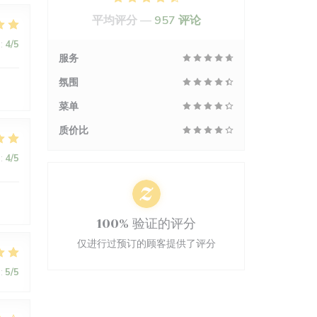
平均评分 —
957 评论
:
4
/5
服务
氛围
菜单
质价比
:
4
/5
100% 验证的评分
仅进行过预订的顾客提供了评分
:
5
/5