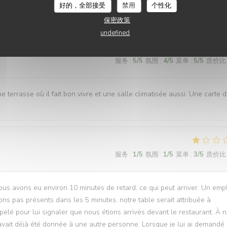
es. Personnel agréable et efficace. Le plat du jour était bon. Je
好的，全部接受
禁用
个性化
保密政策
undefined
服务
:
5
/5
氛围
:
4
/5
菜单
:
5
/5
质价比
ne terrasse où il fait bon vivre et une salle climatisée aussi. Une carte 
服务
:
1
/5
氛围
:
1
/5
菜单
:
3
/5
质价比
us avons eu environ 10 minutes de retard, ce qui peut arriver. Un emp
ns pas présents dans les 5 minutes, notre table serait attribuée à
ppelé pour lui signaler que nous étions arrivés devant le restaurant. À n
 avait déjà été donnée à une autre personne. Lorsque je lui ai demandé