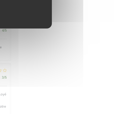
:
4
/5
de
:
3
/5
loyé
otre