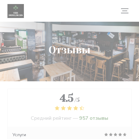
Панель управления cookies
Отзывы
4.5
/5
Средний рейтинг —
957 отзывы
Услуги