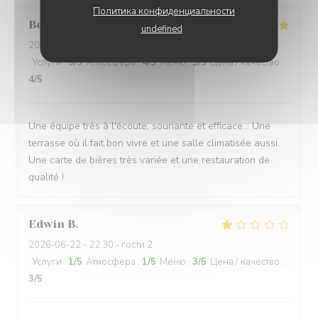
Политика конфиденциальности
Bernard
G
undefined
2026-06-17
- 18:30 - гости 5
Услуги
:
5
/5
Атмосфера
:
4
/5
Меню
:
5
/5
Цена / качество
:
4
/5
Une équipe très à l'écoute, souriante et efficace... Une
terrasse où il fait bon vivre et une salle climatisée aussi.
Une carte de bières très variée et une restauration de
qualité !
Edwin
B
2026-06-22
- 22:30 - гости 2
Услуги
:
1
/5
Атмосфера
:
1
/5
Меню
:
3
/5
Цена / качество
:
3
/5