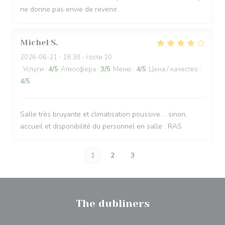
ne donne pas envie de revenir.
Michel
S
2026-06-21
- 18:30 - гости 10
Услуги
:
4
/5
Атмосфера
:
3
/5
Меню
:
4
/5
Цена / качество
:
4
/5
Salle très bruyante et climatisation poussive.... sinon,
accueil et disponibilité du personnel en salle : RAS
1
2
3
The dubliners