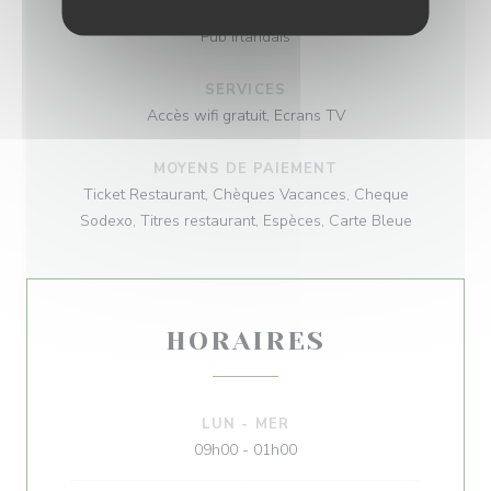
TYPE DE RESTAURANT
Pub Irlandais
SERVICES
Accès wifi gratuit, Ecrans TV
MOYENS DE PAIEMENT
Ticket Restaurant, Chèques Vacances, Cheque
Sodexo, Titres restaurant, Espèces, Carte Bleue
HORAIRES
LUN
-
MER
09h00 - 01h00