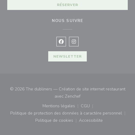
RÉSERVER
NOUS SUIVRE
Facebook ((ouvre une nouvelle fenê
Instagram ((ouvre une nouvell
NEWSLETTER
© 2026 The dubliners — Création de site internet restaurant
((ouvre une nouvelle fenêtre)
avec
Zenchef
Mentions légales
CGU
((ouvre une nouvelle fenêtre))
((ouvre une nouvelle fenê
Politique de protection des données à caractère personnel
((ouvre une nouvelle fenêtre))
Politique de cookies
Accessibilite
((ouvre une nouvelle fenêtre))
((ouvre une nouvelle fe