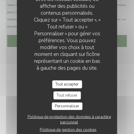
afficher des publicités ou
Selon l'article L.223-2 du code de la consommation, il est rappelé que le consommateur
contenus personnalisés.
peut user de son droit à s'inscrire sur la liste d'opposition au démarchage
Cliquez sur « Tout accepter », «
téléphonique Bloctel :
bloctel.gouv.fr
. Pour plus d'informations sur le traitement de vos
Tout refuser » ou «
données, consultez notre
politique de confidentialité
.
Personnaliser » pour gérer vos
préférences. Vous pouvez
modifier vos choix à tout
moment en cliquant sur l'icône
représentant un cookie en bas
à gauche des pages du site.
Tout accepter
Tout refuser
INFOS PRATIQUES
Personnaliser
CUISINE
Politique de protection des données à caractère
personnel
Spécialités irlandaises, Burger
Politique de gestion des cookies