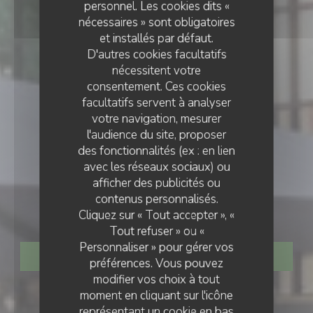
personnel. Les cookies dits «
nécessaires » sont obligatoires
et installés par défaut.
D'autres cookies facultatifs
nécessitent votre
consentement. Ces cookies
facultatifs servent à analyser
votre navigation, mesurer
l'audience du site, proposer
des fonctionnalités (ex : en lien
avec les réseaux sociaux) ou
PUB IRLANDAIS
•
STRASBOURG
afficher des publicités ou
contenus personnalisés.
The dubliners
Cliquez sur « Tout accepter », «
Tout refuser » ou «
Personnaliser » pour gérer vos
RÉSERVER
préférences. Vous pouvez
modifier vos choix à tout
moment en cliquant sur l'icône
représentant un cookie en bas