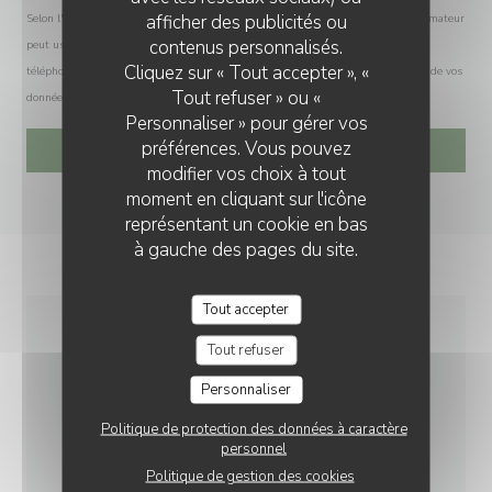
afficher des publicités ou
Selon l'article L.223-2 du code de la consommation, il est rappelé que le consommateur
contenus personnalisés.
peut user de son droit à s'inscrire sur la liste d'opposition au démarchage
Cliquez sur « Tout accepter », «
téléphonique Bloctel :
bloctel.gouv.fr
. Pour plus d'informations sur le traitement de vos
Tout refuser » ou «
données, consultez notre
politique de confidentialité
.
Personnaliser » pour gérer vos
préférences. Vous pouvez
modifier vos choix à tout
moment en cliquant sur l'icône
représentant un cookie en bas
à gauche des pages du site.
Tout accepter
Tout refuser
INFOS PRATIQUES
Personnaliser
CUISINE
Politique de protection des données à caractère
personnel
Spécialités irlandaises, Burger
Politique de gestion des cookies