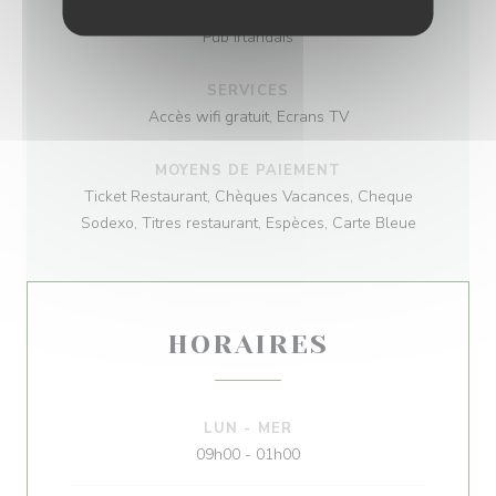
TYPE DE RESTAURANT
Pub Irlandais
SERVICES
Accès wifi gratuit, Ecrans TV
MOYENS DE PAIEMENT
Ticket Restaurant, Chèques Vacances, Cheque
Sodexo, Titres restaurant, Espèces, Carte Bleue
HORAIRES
LUN
-
MER
09h00 - 01h00