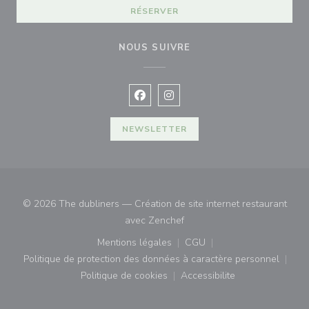
RÉSERVER
NOUS SUIVRE
Facebook ((ouvre une nouvelle fenê
Instagram ((ouvre une nouvell
NEWSLETTER
© 2026 The dubliners — Création de site internet restaurant
((ouvre une nouvelle fenêtre)
avec
Zenchef
Mentions légales
CGU
((ouvre une nouvelle fenêtre))
((ouvre une nouvelle fenê
Politique de protection des données à caractère personnel
((ouvre une nouvelle fenêtre))
Politique de cookies
Accessibilite
((ouvre une nouvelle fenêtre))
((ouvre une nouvelle fe