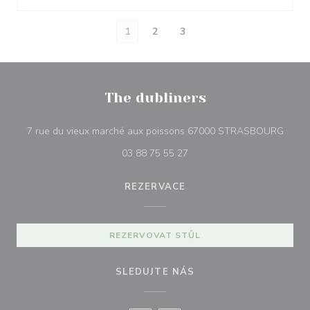
1
2
3
The dubliners
((otev
7 rue du vieux marché aux poissons 67000 STRASBOURG
03 88 75 55 27
REZERVACE
REZERVOVAT STŮL
SLEDUJTE NÁS