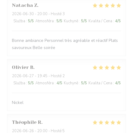
Natacha
Z
2026-06-30
- 20:00 - Hosté 3
Služba
:
5
/5
Atmosféra
:
5
/5
Kuchyně
:
5
/5
Kvalita / Cena
:
4
/5
Bonne ambiance Personnel très agréable et réactif Plats
savoureux Belle soirée
Olivier
B
2026-06-27
- 19:45 - Hosté 2
Služba
:
5
/5
Atmosféra
:
4
/5
Kuchyně
:
5
/5
Kvalita / Cena
:
4
/5
Nickel
Théophile
R
2026-06-26
- 20:00 - Hosté 5