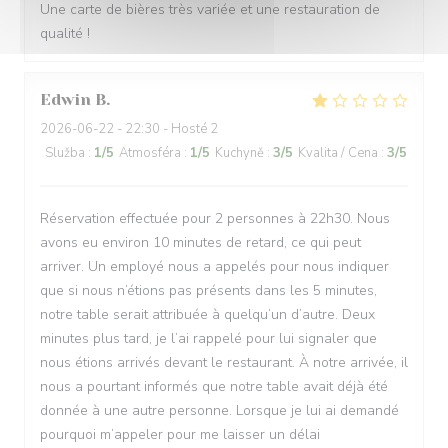
Une carte de bières très variée et une restauration de
qualité !
Edwin
B
2026-06-22
- 22:30 - Hosté 2
Služba
:
1
/5
Atmosféra
:
1
/5
Kuchyně
:
3
/5
Kvalita / Cena
:
3
/5
Réservation effectuée pour 2 personnes à 22h30. Nous
avons eu environ 10 minutes de retard, ce qui peut
arriver. Un employé nous a appelés pour nous indiquer
que si nous n’étions pas présents dans les 5 minutes,
notre table serait attribuée à quelqu’un d’autre. Deux
minutes plus tard, je l’ai rappelé pour lui signaler que
nous étions arrivés devant le restaurant. À notre arrivée, il
nous a pourtant informés que notre table avait déjà été
donnée à une autre personne. Lorsque je lui ai demandé
pourquoi m’appeler pour me laisser un délai