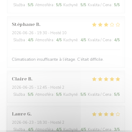
Služba
:
5
/5
Atmosféra
:
5
/5
Kuchyně
:
5
/5
Kvalita / Cena
:
5
/5
Stéphane
B
2026-06-26
- 19:30 - Hosté 10
Služba
:
4
/5
Atmosféra
:
4
/5
Kuchyně
:
4
/5
Kvalita / Cena
:
4
/5
Climatisation insuffisante à l’étage. C’était difficile.
Claire
B
2026-06-25
- 12:45 - Hosté 2
Služba
:
5
/5
Atmosféra
:
5
/5
Kuchyně
:
5
/5
Kvalita / Cena
:
5
/5
Laure
G
2026-06-23
- 18:30 - Hosté 2
Služba
:
4
/5
Atmosféra
:
4
/5
Kuchyně
:
4
/5
Kvalita / Cena
:
3
/5