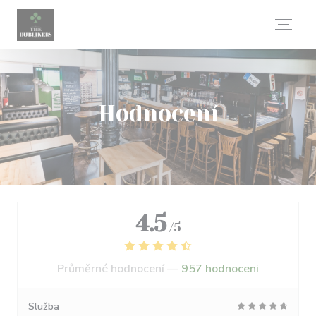
Panel pro správu cookies
Hodnocení
4.5
/5
Průměrné hodnocení —
957 hodnoceni
Služba