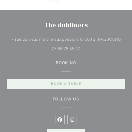
The dubliners
((ope
7 rue du vieux marché aux poissons 67000 STRASBOURG
03 88 75 55 27
BOOKING
BOOK A TABLE
FOLLOW US
Facebook ((opens in a new window
Instagram ((opens in a new w