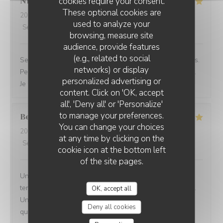
cookies require your consent.
Nicolas
K
These optional cookies are
2026-06-23
- 12:45 - Guests 2
used to analyze your
Service
:
5
/5
Ambiance
:
5
/5
Food
:
5
/5
Value
:
5
/5
browsing, measure site
audience, provide features
(e.g., related to social
Service rapide pour une pause déjeuner entre collègues.
networks) or display
Personnel agréable et efficace. Le plat du jour était bon.
personalized advertising or
Je recommande cet établissement
content. Click on 'OK, accept
all', 'Deny all' or 'Personalize'
to manage your preferences.
Bernard
G
You can change your choices
2026-06-17
- 18:30 - Guests 5
at any time by clicking on the
Service
:
5
/5
Ambiance
:
4
/5
Food
:
5
/5
Value
:
4
/5
cookie icon at the bottom left
of the site pages.
Une équipe très à l'écoute, souriante et efficace... Une
terrasse où il fait bon vivre et une salle climatisée aussi.
OK, accept all
Une carte de bières très variée et une restauration de
Deny all cookies
qualité !