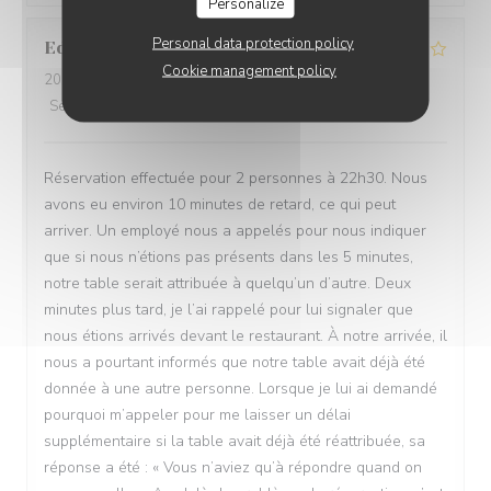
Personalize
Personal data protection policy
Edwin
B
Cookie management policy
2026-06-22
- 22:30 - Guests 2
Service
:
1
/5
Ambiance
:
1
/5
Food
:
3
/5
Value
:
3
/5
Réservation effectuée pour 2 personnes à 22h30. Nous
avons eu environ 10 minutes de retard, ce qui peut
arriver. Un employé nous a appelés pour nous indiquer
que si nous n’étions pas présents dans les 5 minutes,
notre table serait attribuée à quelqu’un d’autre. Deux
minutes plus tard, je l’ai rappelé pour lui signaler que
nous étions arrivés devant le restaurant. À notre arrivée, il
nous a pourtant informés que notre table avait déjà été
donnée à une autre personne. Lorsque je lui ai demandé
pourquoi m’appeler pour me laisser un délai
supplémentaire si la table avait déjà été réattribuée, sa
réponse a été : « Vous n’aviez qu’à répondre quand on