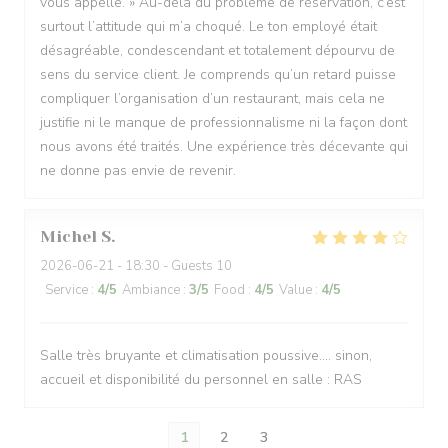
vous appelle. » Au-delà du problème de réservation, c’est
surtout l’attitude qui m’a choqué. Le ton employé était
désagréable, condescendant et totalement dépourvu de
sens du service client. Je comprends qu’un retard puisse
compliquer l’organisation d’un restaurant, mais cela ne
justifie ni le manque de professionnalisme ni la façon dont
nous avons été traités. Une expérience très décevante qui
ne donne pas envie de revenir.
Michel
S
2026-06-21
- 18:30 - Guests 10
Service
:
4
/5
Ambiance
:
3
/5
Food
:
4
/5
Value
:
4
/5
Salle très bruyante et climatisation poussive.... sinon,
accueil et disponibilité du personnel en salle : RAS
1
2
3