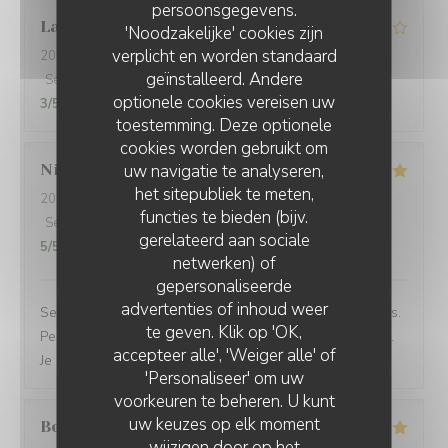
persoonsgegevens.
Laure
G
'Noodzakelijke' cookies zijn
verplicht en worden standaard
2026-06-23
- 18:30 - Gasten 2
geïnstalleerd. Andere
Service
:
4
/5
Atmosfeer
:
4
/5
Keuken
:
4
/5
Kwaliteit / Prijs
:
optionele cookies vereisen uw
3
/5
toestemming. Deze optionele
cookies worden gebruikt om
uw navigatie te analyseren,
Nicolas
K
het sitepubliek te meten,
2026-06-23
- 12:45 - Gasten 2
functies te bieden (bijv.
Service
:
5
/5
Atmosfeer
:
5
/5
Keuken
:
5
/5
Kwaliteit / Prijs
:
gerelateerd aan sociale
5
/5
netwerken) of
gepersonaliseerde
advertenties of inhoud weer
Service rapide pour une pause déjeuner entre collègues.
te geven. Klik op 'OK,
Personnel agréable et efficace. Le plat du jour était bon.
accepteer alle', 'Weiger alle' of
Je recommande cet établissement
'Personaliseer' om uw
voorkeuren te beheren. U kunt
uw keuzes op elk moment
Bernard
G
wijzigen door op het