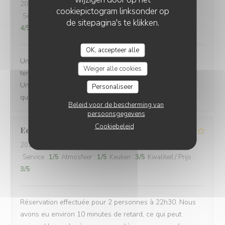
2026-06-17
- 18:30 - Gasten 5
cookiepictogram linksonder op
Service
:
5
/5
Atmosfeer
:
4
/5
Keuken
:
5
/5
Kwaliteit / Prijs
:
de sitepagina's te klikken.
4
/5
OK, accepteer alle
Une équipe très à l'écoute, souriante et efficace... Une
Weiger alle cookies
terrasse où il fait bon vivre et une salle climatisée aussi.
Une carte de bières très variée et une restauration de
Personaliseer
qualité !
Beleid voor de bescherming van
persoonsgegevens
Cookiebeleid
Edwin
B
2026-06-22
- 22:30 - Gasten 2
Service
:
1
/5
Atmosfeer
:
1
/5
Keuken
:
3
/5
Kwaliteit / Prijs
:
3
/5
Réservation effectuée pour 2 personnes à 22h30. Nous
avons eu environ 10 minutes de retard, ce qui peut