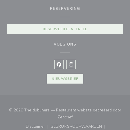
RESERVERING
RESERVEER EEN TAFEL
VOLG ONS
Facebook ((opent in een nieuw vens
Instagram ((opent in een nieu
NIEUWSBRIEF
© 2026 The dubliners — Restaurant website gecreëerd door
((opent in een nieuw venster))
Zenchef
Disclaimer
GEBRUIKSVOORWAARDEN
((opent in een nieuw venster))
((opent in een nieuw venster