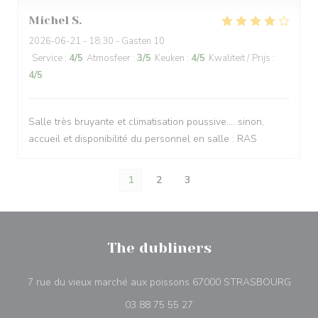
Michel
S
2026-06-21
- 18:30 - Gasten 10
Service
:
4
/5
Atmosfeer
:
3
/5
Keuken
:
4
/5
Kwaliteit / Prijs
:
4
/5
Salle très bruyante et climatisation poussive.... sinon,
accueil et disponibilité du personnel en salle : RAS
1
2
3
The dubliners
((open
7 rue du vieux marché aux poissons 67000 STRASBOURG
03 88 75 55 27