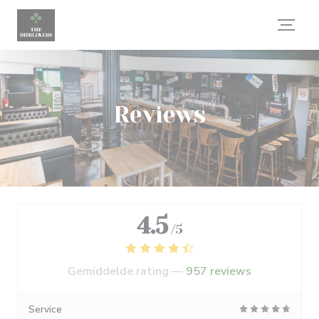
Cookies beheer paneel
Reviews
4.5
/5
Gemiddelde rating —
957 reviews
Service