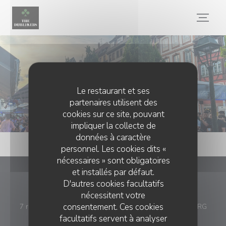
Personnalisation de vos choix en matière de cookies
Évènements
Le restaurant et ses
partenaires utilisent des
cookies sur ce site, pouvant
impliquer la collecte de
données à caractère
personnel. Les cookies dits «
nécessaires » sont obligatoires
et installés par défaut.
The dubliners
D'autres cookies facultatifs
nécessitent votre
consentement. Ces cookies
((ouvr
7 rue du vieux marché aux poissons 67000 STRASBOURG
facultatifs servent à analyser
03 88 75 55 27