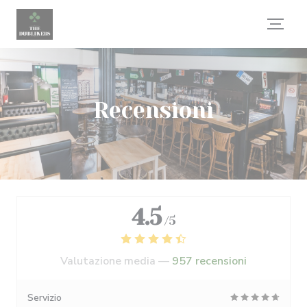
Personalizzazione delle tue scelte sui cookie
Recensioni
4.5
/5
Valutazione media —
957 recensioni
Servizio