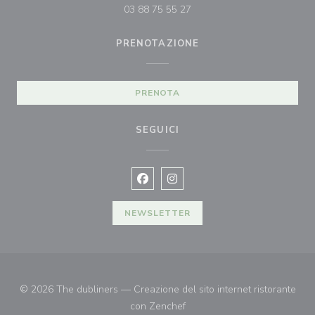
03 88 75 55 27
PRENOTAZIONE
PRENOTA
SEGUICI
Facebook ((apre una nuova finestra)
Instagram ((apre una nuova fi
NEWSLETTER
© 2026 The dubliners — Creazione del sito internet ristorante
((apre una nuova finestra))
con
Zenchef