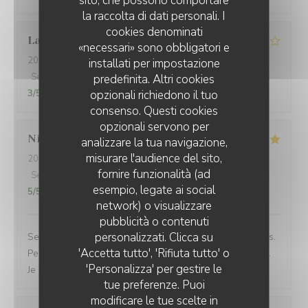
sito, che possono comportare
la raccolta di dati personali. I
cookies denominati
Laure
G
«necessari» sono obbligatori e
2026-06-23
- 18:30 - Ospiti 2
installati per impostazione
Servizio
:
4
/5
Atmosfera
:
4
/5
Cucina
:
4
/5
Qualità / Prezzo
:
predefinita. Altri cookies
3
/5
opzionali richiedono il tuo
consenso. Questi cookies
opzionali servono per
Nicolas
K
analizzare la tua navigazione,
misurare l'audience del sito,
2026-06-23
- 12:45 - Ospiti 2
fornire funzionalità (ad
Servizio
:
5
/5
Atmosfera
:
5
/5
Cucina
:
5
/5
Qualità / Prezzo
:
esempio, legate ai social
5
/5
network) o visualizzare
pubblicità o contenuti
personalizzati. Clicca su
Service rapide pour une pause déjeuner entre collègues.
'Accetta tutto', 'Rifiuta tutto' o
Personnel agréable et efficace. Le plat du jour était bon.
'Personalizza' per gestire le
Je recommande cet établissement
tue preferenze. Puoi
modificare le tue scelte in