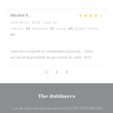
Michel
S
2026-06-21
- 18:30 - Ospiti 10
Servizio
:
4
/5
Atmosfera
:
3
/5
Cucina
:
4
/5
Qualità / Prezzo
:
4
/5
Salle très bruyante et climatisation poussive.... sinon,
accueil et disponibilité du personnel en salle : RAS
1
2
3
The dubliners
((apre
7 rue du vieux marché aux poissons 67000 STRASBOURG