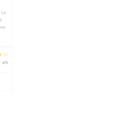
. Le
d
ous
:
4
/5