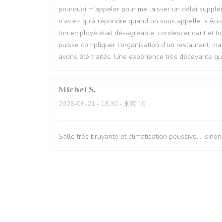
pourquoi m’appeler pour me laisser un délai suppléme
n’aviez qu’à répondre quand on vous appelle. » Au-de
ton employé était désagréable, condescendant et to
puisse compliquer l’organisation d’un restaurant, ma
avons été traités. Une expérience très décevante qu
Michel
S
2026-06-21
- 18:30 - 来宾 10
Salle très bruyante et climatisation poussive.... sino