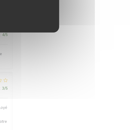
:
4
/5
de
:
3
/5
loyé
otre