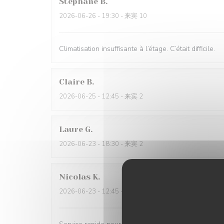
Stéphane
B
2026-06-26
- 19:30 - 来宾 10
Climatisation insuffisante à l’étage. C’était difficile.
Claire
B
2026-06-25
- 12:45 - 来宾 2
Laure
G
2026-06-23
- 18:30 - 来宾 2
Nicolas
K
2026-06-23
- 12:45 - 来宾 2