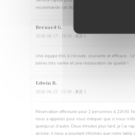
Service rapide pour une pause déjeuner entre collègu
recommande cet établissement
Bernard
G
2026-06-17
- 18:30 - 来宾 5
Une équipe très à l'écoute, souriante et efficace... U
bières très variée et une restauration de qualité !
Edwin
B
2026-06-22
- 22:30 - 来宾 2
Réservation effectuée pour 2 personnes à 22h30. No
nous a appelés pour nous indiquer que si nous n’étio
quelqu’un d’autre. Deux minutes plus tard, je l’ai ra
arrivée, il nous a pourtant informés que notre table