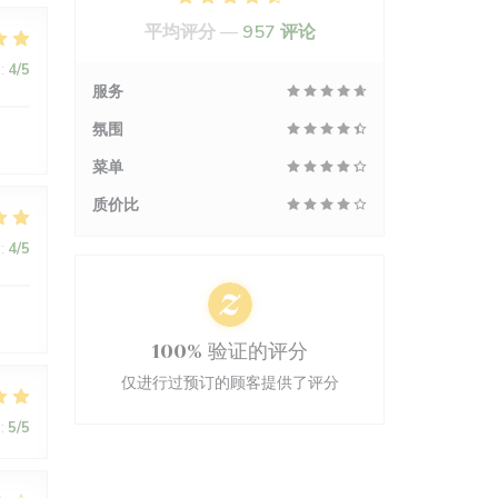
平均评分 —
957 评论
:
4
/5
服务
氛围
菜单
质价比
:
4
/5
100% 验证的评分
仅进行过预订的顾客提供了评分
:
5
/5