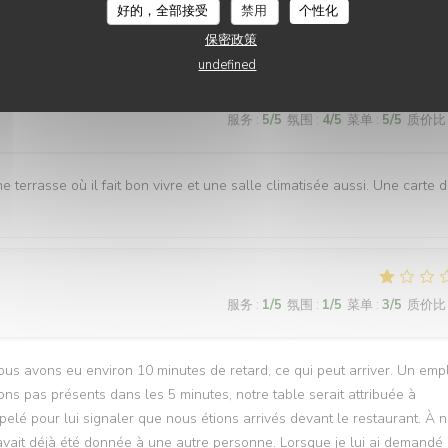
es. Personnel agréable et efficace. Le plat du jour était bon. Je
好的，全部接受
禁用
个性化
保密政策
undefined
服务
:
5
/5
氛围
:
4
/5
菜单
:
5
/5
质价比
ne terrasse où il fait bon vivre et une salle climatisée aussi. Une carte 
服务
:
1
/5
氛围
:
1
/5
菜单
:
3
/5
质价比
us avons eu environ 10 minutes de retard, ce qui peut arriver. Un emp
ns pas présents dans les 5 minutes, notre table serait attribuée à
ppelé pour lui signaler que nous étions arrivés devant le restaurant. À n
 avait déjà été donnée à une autre personne. Lorsque je lui ai demandé