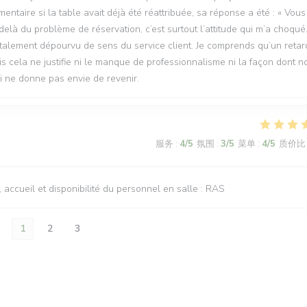
ntaire si la table avait déjà été réattribuée, sa réponse a été : « Vous
là du problème de réservation, c’est surtout l’attitude qui m’a choqué
talement dépourvu de sens du service client. Je comprends qu’un retar
is cela ne justifie ni le manque de professionnalisme ni la façon dont n
i ne donne pas envie de revenir.
服务
:
4
/5
氛围
:
3
/5
菜单
:
4
/5
质价比
n, accueil et disponibilité du personnel en salle : RAS
1
2
3