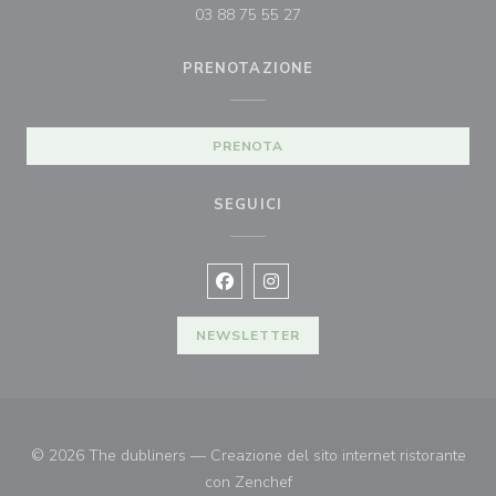
03 88 75 55 27
PRENOTAZIONE
PRENOTA
SEGUICI
Facebook ((apre una nuova finestra)
Instagram ((apre una nuova fi
NEWSLETTER
© 2026 The dubliners — Creazione del sito internet ristorante
((apre una nuova finestra))
con
Zenchef