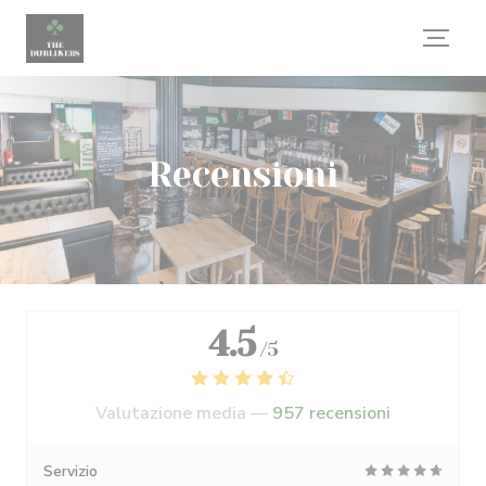
Personalizzazione delle tue scelte sui cookie
Recensioni
4.5
/5
Valutazione media —
957 recensioni
Servizio