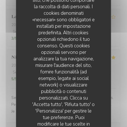
sito, che possono comportare
la raccolta di dati personali. I
cookies denominati
Laure
G
«necessari» sono obbligatori e
2026-06-23
- 18:30 - Ospiti 2
installati per impostazione
Servizio
:
4
/5
Atmosfera
:
4
/5
Cucina
:
4
/5
Qualità / Prezzo
:
predefinita. Altri cookies
3
/5
opzionali richiedono il tuo
consenso. Questi cookies
opzionali servono per
Nicolas
K
analizzare la tua navigazione,
misurare l'audience del sito,
2026-06-23
- 12:45 - Ospiti 2
fornire funzionalità (ad
Servizio
:
5
/5
Atmosfera
:
5
/5
Cucina
:
5
/5
Qualità / Prezzo
:
esempio, legate ai social
5
/5
network) o visualizzare
pubblicità o contenuti
personalizzati. Clicca su
Service rapide pour une pause déjeuner entre collègues.
'Accetta tutto', 'Rifiuta tutto' o
Personnel agréable et efficace. Le plat du jour était bon.
'Personalizza' per gestire le
Je recommande cet établissement
tue preferenze. Puoi
modificare le tue scelte in