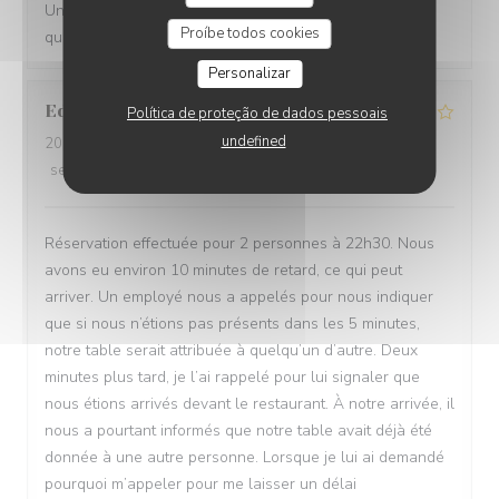
Une carte de bières très variée et une restauration de
Proíbe todos cookies
qualité !
Personalizar
Edwin
B
Política de proteção de dados pessoais
undefined
2026-06-22
- 22:30 - guests 2
service
:
1
/5
ambience
:
1
/5
menu
:
3
/5
quality_price
:
3
/5
Réservation effectuée pour 2 personnes à 22h30. Nous
avons eu environ 10 minutes de retard, ce qui peut
arriver. Un employé nous a appelés pour nous indiquer
que si nous n’étions pas présents dans les 5 minutes,
notre table serait attribuée à quelqu’un d’autre. Deux
minutes plus tard, je l’ai rappelé pour lui signaler que
nous étions arrivés devant le restaurant. À notre arrivée, il
nous a pourtant informés que notre table avait déjà été
donnée à une autre personne. Lorsque je lui ai demandé
pourquoi m’appeler pour me laisser un délai