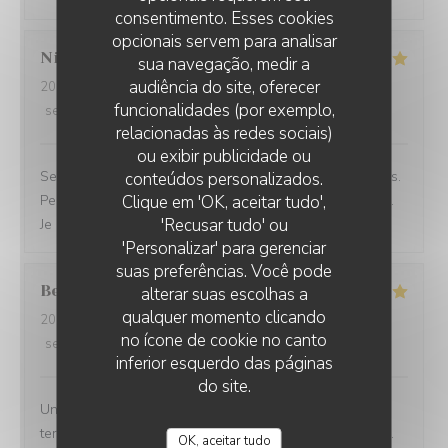
consentimento. Esses cookies
opcionais servem para analisar
Nicolas
K
sua navegação, medir a
audiência do site, oferecer
2026-06-23
- 12:45 - guests 2
funcionalidades (por exemplo,
service
:
5
/5
ambience
:
5
/5
menu
:
5
/5
quality_price
:
5
/5
relacionadas às redes sociais)
ou exibir publicidade ou
Service rapide pour une pause déjeuner entre collègues.
conteúdos personalizados.
Personnel agréable et efficace. Le plat du jour était bon.
Clique em 'OK, aceitar tudo',
'Recusar tudo' ou
Je recommande cet établissement
'Personalizar' para gerenciar
suas preferências. Você pode
Bernard
G
alterar suas escolhas a
qualquer momento clicando
2026-06-17
- 18:30 - guests 5
no ícone de cookie no canto
service
:
5
/5
ambience
:
4
/5
menu
:
5
/5
quality_price
:
4
/5
inferior esquerdo das páginas
do site.
Une équipe très à l'écoute, souriante et efficace... Une
terrasse où il fait bon vivre et une salle climatisée aussi.
OK, aceitar tudo