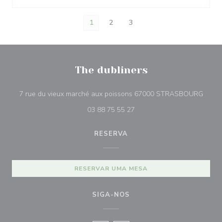
1
2
3
The dubliners
((abre
7 rue du vieux marché aux poissons 67000 STRASBOURG
03 88 75 55 27
RESERVA
RESERVAR UMA MESA
SIGA-NOS