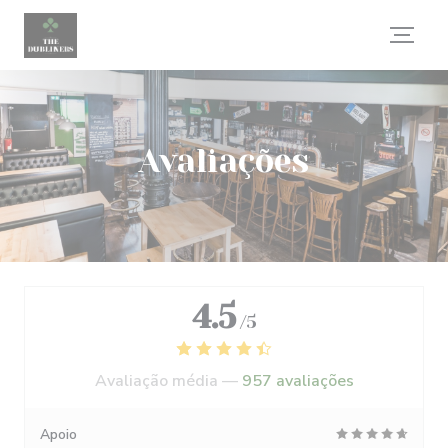
Painel de Gerenciamento de Cookies
Avaliações
4.5
/5
Avaliação média —
957 avaliações
Apoio