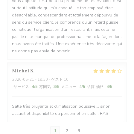
vous appelle. » Au-delà du problème de réservation, c’est
surtout l’attitude qui m’a choqué. Le ton employé était
désagréable, condescendant et totalement dépourvu de
sens du service client. Je comprends qu’un retard puisse
compliquer l’organisation d’un restaurant, mais cela ne
justifie ni le manque de professionnalisme ni la façon dont
nous avons été traités. Une expérience très décevante qui
ne donne pas envie de revenir.
Michel
S
2026-06-21
- 18:30 - ゲスト 10
サービス
:
4
/5
雰囲気
:
3
/5
メニュー
:
4
/5
品質-価格
:
4
/5
Salle très bruyante et climatisation poussive.... sinon,
accueil et disponibilité du personnel en salle : RAS
1
2
3