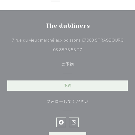
The dubliners
((新
7 rue du vieux marché aux poissons 67000 STRASBOURG
03 88 75 55 27
ご予約
予約
フォローしてください
Facebook ((新しいウィンドウで開
Instagram ((新しいウィン