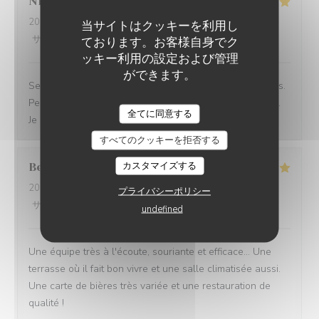
Nicolas
K
2026-06-23
- 12:45 - ゲスト 2
当サイトはクッキーを利用し
サービス
:
5
/5
雰囲気
:
5
/5
メニュー
:
5
/5
品質-価格
:
5
/5
ております。お客様自身でク
ッキー利用の設定および管理
ができます。
Service rapide pour une pause déjeuner entre collègues.
Personnel agréable et efficace. Le plat du jour était bon.
全てに同意する
Je recommande cet établissement
すべてのクッキーを拒否する
カスタマイズする
Bernard
G
2026-06-17
- 18:30 - ゲスト 5
プライバシーポリシー
サービス
:
5
/5
雰囲気
:
4
/5
メニュー
:
5
/5
品質-価格
:
4
/5
undefined
Une équipe très à l'écoute, souriante et efficace... Une
terrasse où il fait bon vivre et une salle climatisée aussi.
Une carte de bières très variée et une restauration de
qualité !