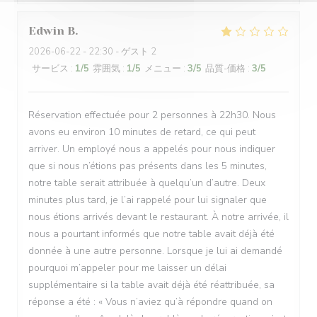
Edwin
B
2026-06-22
- 22:30 - ゲスト 2
サービス
:
1
/5
雰囲気
:
1
/5
メニュー
:
3
/5
品質-価格
:
3
/5
Réservation effectuée pour 2 personnes à 22h30. Nous
avons eu environ 10 minutes de retard, ce qui peut
arriver. Un employé nous a appelés pour nous indiquer
que si nous n’étions pas présents dans les 5 minutes,
notre table serait attribuée à quelqu’un d’autre. Deux
minutes plus tard, je l’ai rappelé pour lui signaler que
nous étions arrivés devant le restaurant. À notre arrivée, il
nous a pourtant informés que notre table avait déjà été
donnée à une autre personne. Lorsque je lui ai demandé
pourquoi m’appeler pour me laisser un délai
supplémentaire si la table avait déjà été réattribuée, sa
réponse a été : « Vous n’aviez qu’à répondre quand on