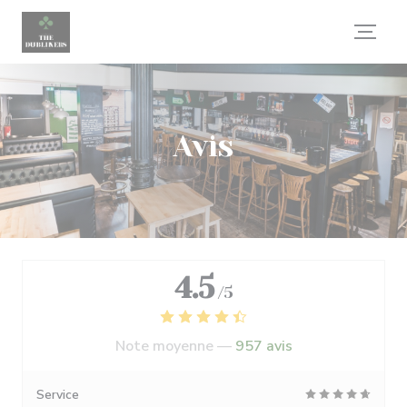
Personnalisation de vos choix en matière de cookies
Avis
4.5
/5
Note moyenne —
957 avis
Service