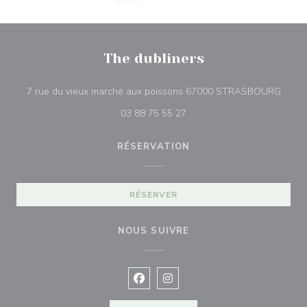
The dubliners
((ouvr
7 rue du vieux marché aux poissons 67000 STRASBOURG
03 88 75 55 27
RÉSERVATION
RÉSERVER
NOUS SUIVRE
Facebook ((ouvre une nouvelle fenê
Instagram ((ouvre une nouvell