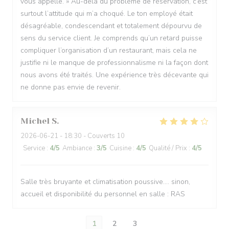
vous appelle. » Au-delà du problème de réservation, c’est
surtout l’attitude qui m’a choqué. Le ton employé était
désagréable, condescendant et totalement dépourvu de
sens du service client. Je comprends qu’un retard puisse
compliquer l’organisation d’un restaurant, mais cela ne
justifie ni le manque de professionnalisme ni la façon dont
nous avons été traités. Une expérience très décevante qui
ne donne pas envie de revenir.
Michel
S
2026-06-21
- 18:30 - Couverts 10
Service
:
4
/5
Ambiance
:
3
/5
Cuisine
:
4
/5
Qualité / Prix
:
4
/5
Salle très bruyante et climatisation poussive.... sinon,
accueil et disponibilité du personnel en salle : RAS
1
2
3