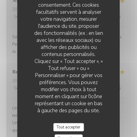
Nicolas
K
consentement. Ces cookies
2026-06-23
- 12:45 - Couverts 2
facultatifs servent à analyser
Service
:
5
/5
Ambiance
:
5
/5
Cuisine
:
5
/5
Qualité / Prix
:
5
/5
votre navigation, mesurer
l'audience du site, proposer
des fonctionnalités (ex : en lien
Service rapide pour une pause déjeuner entre collègues.
avec les réseaux sociaux) ou
Personnel agréable et efficace. Le plat du jour était bon.
afficher des publicités ou
Je recommande cet établissement
contenus personnalisés.
Cliquez sur « Tout accepter », «
Tout refuser » ou «
Bernard
G
Personnaliser » pour gérer vos
2026-06-17
- 18:30 - Couverts 5
préférences. Vous pouvez
Service
:
5
/5
Ambiance
:
4
/5
Cuisine
:
5
/5
Qualité / Prix
:
4
/5
modifier vos choix à tout
moment en cliquant sur l'icône
représentant un cookie en bas
Une équipe très à l'écoute, souriante et efficace... Une
à gauche des pages du site.
terrasse où il fait bon vivre et une salle climatisée aussi.
Une carte de bières très variée et une restauration de
Tout accepter
qualité !