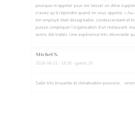
pourquoi m’appeler pour me laisser un délai suppléme
n’aviez qu’à répondre quand on vous appelle. » Au-de
ton employé était désagréable, condescendant et to
puisse compliquer l’organisation d’un restaurant, ma
avons été traités. Une expérience très décevante qu
Michel
S
2026-06-21
- 18:30 - guests 10
Salle très bruyante et climatisation poussive.... sino