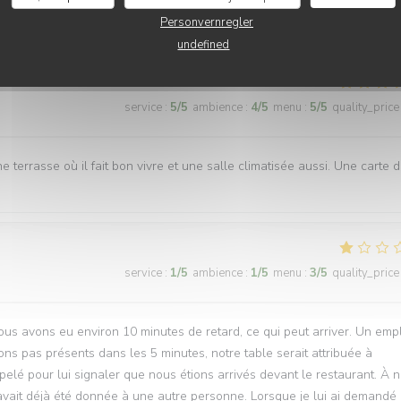
es. Personnel agréable et efficace. Le plat du jour était bon. Je
Personvernregler
undefined
service
:
5
/5
ambience
:
4
/5
menu
:
5
/5
quality_price
ne terrasse où il fait bon vivre et une salle climatisée aussi. Une carte 
service
:
1
/5
ambience
:
1
/5
menu
:
3
/5
quality_price
us avons eu environ 10 minutes de retard, ce qui peut arriver. Un emp
ns pas présents dans les 5 minutes, notre table serait attribuée à
ppelé pour lui signaler que nous étions arrivés devant le restaurant. À n
 avait déjà été donnée à une autre personne. Lorsque je lui ai demandé