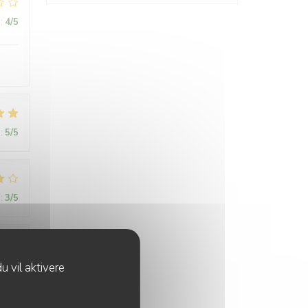
:
4
/5
:
5
/5
:
3
/5
:
5
/5
u vil aktivere