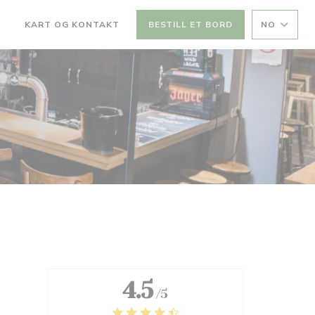
KART OG KONTAKT
BESTILL ET BORD
NO
((ÅPNER I ET NYTT VINDU))
4.5
/5