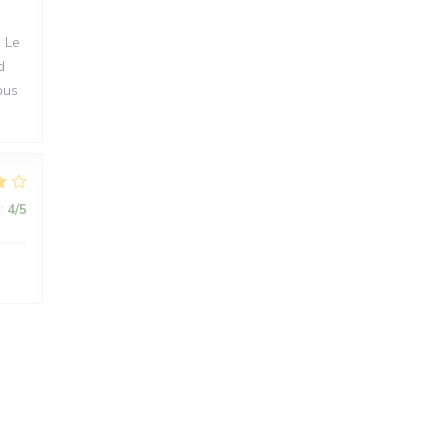
. Le
d
ous
:
4
/5