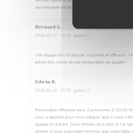
Service rapide pour une pause déjeuner entre collègu
recommande cet établissement
Bernard
G
2026-06-17
- 18:30 - guests 5
Une équipe très à l'écoute, souriante et efficace... U
bières très variée et une restauration de qualité !
Edwin
B
2026-06-22
- 22:30 - guests 2
Réservation effectuée pour 2 personnes à 22h30. No
nous a appelés pour nous indiquer que si nous n’étio
quelqu’un d’autre. Deux minutes plus tard, je l’ai ra
arrivée, il nous a pourtant informés que notre table