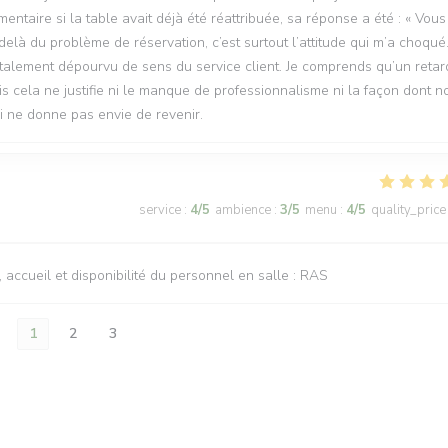
ntaire si la table avait déjà été réattribuée, sa réponse a été : « Vous
là du problème de réservation, c’est surtout l’attitude qui m’a choqué
talement dépourvu de sens du service client. Je comprends qu’un retar
is cela ne justifie ni le manque de professionnalisme ni la façon dont n
i ne donne pas envie de revenir.
service
:
4
/5
ambience
:
3
/5
menu
:
4
/5
quality_price
n, accueil et disponibilité du personnel en salle : RAS
1
2
3