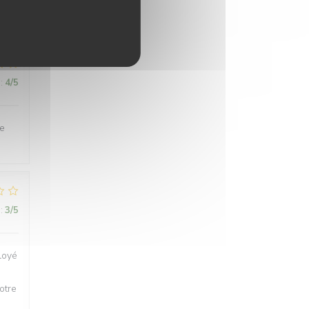
:
4
/5
de
:
3
/5
loyé
otre