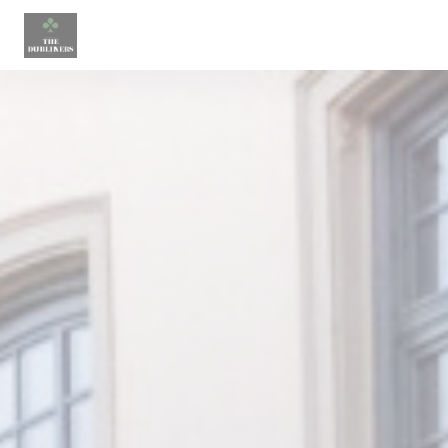
Πίνακας διαχείρισης "Μπισκότων" (Cookies)