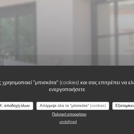
 χρησιμοποιεί "μπισκότα" (cookies) και σας επιτρέπει να ελέ
ενεργοποιήσετε
ΙΡΛΑΝΔΙΚΉ ΠΑΜΠ
•
STRASBOURG
The dubliners
K, αποδοχή όλων
Απόρριψε όλα τα "μπισκότα" (cookies)
Εξατομίκε
Πολιτική απορρήτου
undefined
ΚΆΝΤΕ ΚΡΆΤΗΣΗ ΤΡΑΠΕΖΙΟΎ