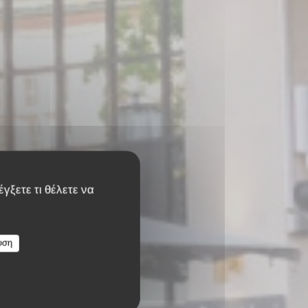
γξετε τι θέλετε να
υση