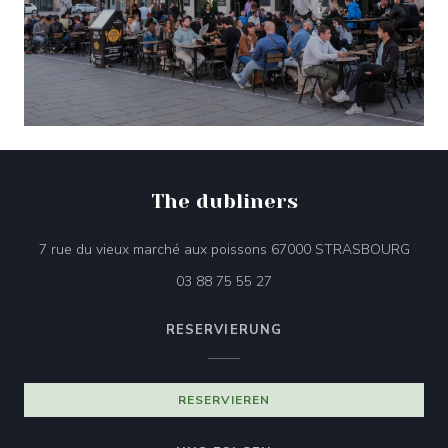
The dubliners
((öffn
7 rue du vieux marché aux poissons 67000 STRASBOURG
03 88 75 55 27
RESERVIERUNG
RESERVIEREN