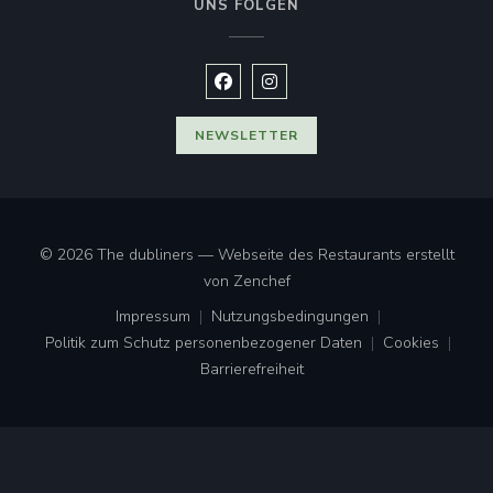
UNS FOLGEN
Facebook ((öffnet ein neues Fenste
Instagram ((öffnet ein neues 
NEWSLETTER
© 2026 The dubliners — Webseite des Restaurants erstellt
((öffnet ein neues Fenster))
von
Zenchef
Impressum
Nutzungsbedingungen
((öffnet ein neues Fenster))
((öffnet ein neues Fenster))
Politik zum Schutz personenbezogener Daten
Cookies
((öffnet ein neues Fenster))
((öffnet ei
Barrierefreiheit
((öffnet ein neues Fenster))