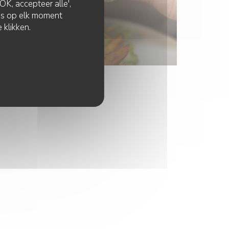
K, accepteer alle',
zes op elk moment
 klikken.