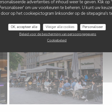
rsonaliseerde advertenties of inhoud weer te geven. Klik op 'O
 'Personaliseer' om uw voorkeuren te beheren. U kunt uw keu
 door op het cookiepictogram linksonder op de sitepagina's te
OK, accepteer alle
Weiger alle cookies
Personaliseer
Beleid voor de bescherming van persoonsgegevens
Cookiebeleid