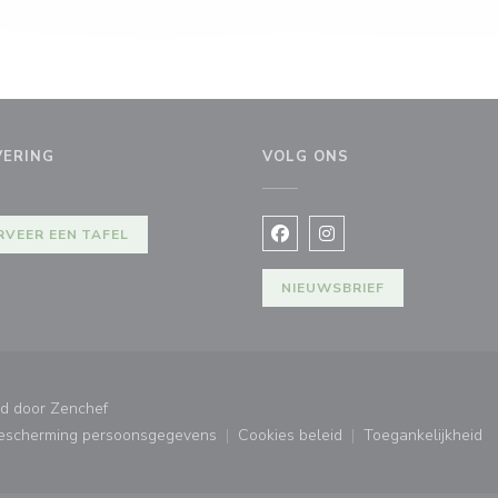
VERING
VOLG ONS
RVEER EEN TAFEL
Facebook ((opent in een nie
Instagram ((opent in e
NIEUWSBRIEF
((opent in een nieuw venster))
rd door
Zenchef
bescherming persoonsgegevens
Cookies beleid
Toegankelijkheid
ster))
((opent in een nieuw venster))
((opent in een nieuw venster
((opent in