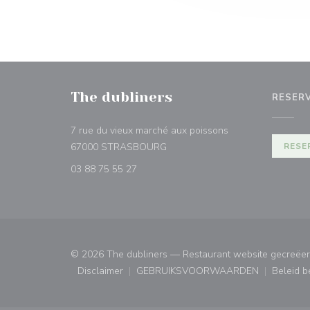
The dubliners
RESER
7 rue du vieux marché aux poissons
((opent in een nieuw venster))
67000 STRASBOURG
RESE
03 88 75 55 27
© 2026 The dubliners — Restaurant website gecreëe
Disclaimer
GEBRUIKSVOORWAARDEN
Beleid 
((opent in een nieuw venster))
((opent in een nieuw ven