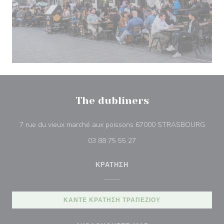
The dubliners
((ανοί
7 rue du vieux marché aux poissons 67000 STRASBOURG
03 88 75 55 27
ΚΡΆΤΗΣΗ
ΚΆΝΤΕ ΚΡΆΤΗΣΗ ΤΡΑΠΕΖΙΟΎ