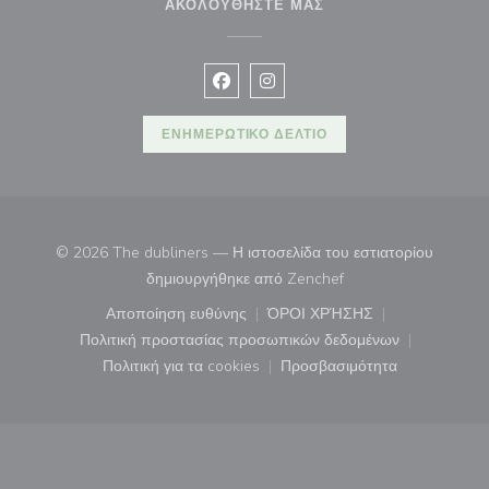
ΑΚΟΛΟΥΘΉΣΤΕ ΜΑΣ
Facebook ((ανοίγει σε νέο παράθυρ
Instagram ((ανοίγει σε νέο π
ΕΝΗΜΕΡΩΤΙΚΌ ΔΕΛΤΊΟ
© 2026 The dubliners — Η ιστοσελίδα του εστιατορίου
((ανοίγει σε νέο παρά
δημιουργήθηκε από
Zenchef
Αποποίηση ευθύνης
ΌΡΟΙ ΧΡΉΣΗΣ
((ανοίγει σε νέο παράθυρο))
((ανοίγει σε νέο παράθ
Πολιτική προστασίας προσωπικών δεδομένων
((ανοίγει σε νέο παράθυρο))
Πολιτική για τα cookies
Προσβασιμότητα
((ανοίγει σε νέο παράθυρο))
((ανοίγει σε νέο παρά