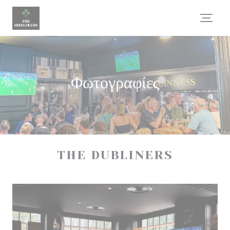
Πίνακας διαχείρισης "Μπισκότων" (Cookies)
Φωτογραφίες
THE DUBLINERS