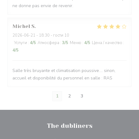
ne donne pas envie de revenir.
Michel
S
2026-06-21
- 18:30 - гости 10
Услуги
:
4
/5
Атмосфера
:
3
/5
Меню
:
4
/5
Цена / качество
:
4
/5
Salle très bruyante et climatisation poussive.... sinon,
accueil et disponibilité du personnel en salle : RAS
1
2
3
The dubliners