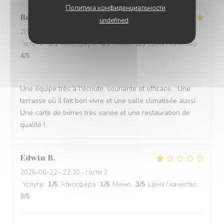
Политика конфиденциальности
Bernard
G
undefined
2026-06-17
- 18:30 - гости 5
Услуги
:
5
/5
Атмосфера
:
4
/5
Меню
:
5
/5
Цена / качество
:
4
/5
Une équipe très à l'écoute, souriante et efficace... Une
terrasse où il fait bon vivre et une salle climatisée aussi.
Une carte de bières très variée et une restauration de
qualité !
Edwin
B
2026-06-22
- 22:30 - гости 2
Услуги
:
1
/5
Атмосфера
:
1
/5
Меню
:
3
/5
Цена / качество
:
3
/5