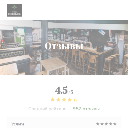
Панель управления cookies
Отзывы
4.5
/5
Средний рейтинг —
957 отзывы
Услуги