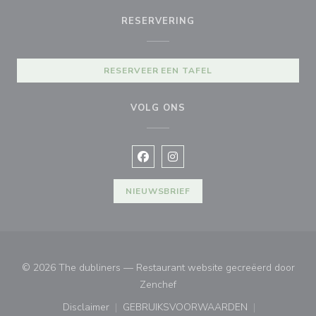
RESERVERING
RESERVEER EEN TAFEL
VOLG ONS
Facebook ((opent in een nieuw vens
Instagram ((opent in een nieu
NIEUWSBRIEF
© 2026 The dubliners — Restaurant website gecreëerd door
((opent in een nieuw venster))
Zenchef
Disclaimer
GEBRUIKSVOORWAARDEN
((opent in een nieuw venster))
((opent in een nieuw venster