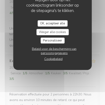
2026-06-17
- 18:30 - Gasten 5
cookiepictogram linksonder op
Service
:
5
/5
Atmosfeer
:
4
/5
Keuken
:
5
/5
Kwaliteit / Prijs
:
de sitepagina's te klikken.
4
/5
OK, accepteer alle
Une équipe très à l'écoute, souriante et efficace... Une
Weiger alle cookies
terrasse où il fait bon vivre et une salle climatisée aussi.
Une carte de bières très variée et une restauration de
Personaliseer
qualité !
Beleid voor de bescherming van
persoonsgegevens
Cookiebeleid
Edwin
B
2026-06-22
- 22:30 - Gasten 2
Service
:
1
/5
Atmosfeer
:
1
/5
Keuken
:
3
/5
Kwaliteit / Prijs
:
3
/5
Réservation effectuée pour 2 personnes à 22h30. Nous
avons eu environ 10 minutes de retard, ce qui peut