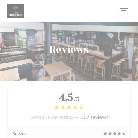
Cookies beheer paneel
Reviews
4.5
/5
Gemiddelde rating —
957 reviews
Service