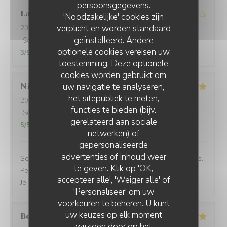
persoonsgegevens.
Laure
G
'Noodzakelijke' cookies zijn
verplicht en worden standaard
2026-06-23
- 18:30 - Gasten 2
geïnstalleerd. Andere
Service
:
4
/5
Atmosfeer
:
4
/5
Keuken
:
4
/5
Kwaliteit / Prijs
:
optionele cookies vereisen uw
3
/5
toestemming. Deze optionele
cookies worden gebruikt om
uw navigatie te analyseren,
Nicolas
K
het sitepubliek te meten,
2026-06-23
- 12:45 - Gasten 2
functies te bieden (bijv.
Service
:
5
/5
Atmosfeer
:
5
/5
Keuken
:
5
/5
Kwaliteit / Prijs
:
gerelateerd aan sociale
5
/5
netwerken) of
gepersonaliseerde
advertenties of inhoud weer
Service rapide pour une pause déjeuner entre collègues.
te geven. Klik op 'OK,
Personnel agréable et efficace. Le plat du jour était bon.
accepteer alle', 'Weiger alle' of
Je recommande cet établissement
'Personaliseer' om uw
voorkeuren te beheren. U kunt
uw keuzes op elk moment
Bernard
G
wijzigen door op het