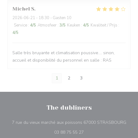
Michel
S
2026-06-21
- 18:30 - Gasten 10
Service
:
4
/5
Atmosfeer
:
3
/5
Keuken
:
4
/5
Kwaliteit / Prijs
:
4
/5
Salle très bruyante et climatisation poussive.... sinon,
accueil et disponibilité du personnel en salle : RAS
1
2
3
The dubliners
((open
7 rue du vieux marché aux poissons 67000 STRASBOURG
03 88 75 55 27