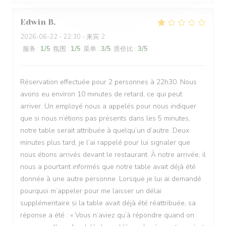
Edwin
B
2026-06-22
- 22:30 - 来宾 2
服务
:
1
/5
氛围
:
1
/5
菜单
:
3
/5
质价比
:
3
/5
Réservation effectuée pour 2 personnes à 22h30. Nous
avons eu environ 10 minutes de retard, ce qui peut
arriver. Un employé nous a appelés pour nous indiquer
que si nous n’étions pas présents dans les 5 minutes,
notre table serait attribuée à quelqu’un d’autre. Deux
minutes plus tard, je l’ai rappelé pour lui signaler que
nous étions arrivés devant le restaurant. À notre arrivée, il
nous a pourtant informés que notre table avait déjà été
donnée à une autre personne. Lorsque je lui ai demandé
pourquoi m’appeler pour me laisser un délai
supplémentaire si la table avait déjà été réattribuée, sa
réponse a été : « Vous n’aviez qu’à répondre quand on