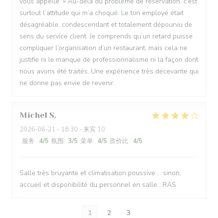
vous appelle. » Au-delà du problème de réservation, c’est
surtout l’attitude qui m’a choqué. Le ton employé était
désagréable, condescendant et totalement dépourvu de
sens du service client. Je comprends qu’un retard puisse
compliquer l’organisation d’un restaurant, mais cela ne
justifie ni le manque de professionnalisme ni la façon dont
nous avons été traités. Une expérience très décevante qui
ne donne pas envie de revenir.
Michel
S
2026-06-21
- 18:30 - 来宾 10
服务
:
4
/5
氛围
:
3
/5
菜单
:
4
/5
质价比
:
4
/5
Salle très bruyante et climatisation poussive.... sinon,
accueil et disponibilité du personnel en salle : RAS
1
2
3