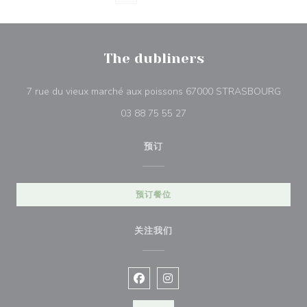
The dubliners
((在
7 rue du vieux marché aux poissons 67000 STRASBOURG
03 88 75 55 27
预订
预订餐位
关注我们
Facebook ((在新窗口中打开))
Instagram ((在新窗口中打开))