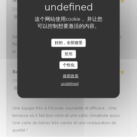
Nicolas
K
2026-06-23
- 12:45 - 来宾 2
服务
:
5
/5
氛围
:
5
/5
菜单
:
5
/5
质价比
:
5
/5
这个网站使用cookie， 并让您
可以控制想要激活的内容。
Service rapide pour une pause déjeuner entre collègues.
好的，全部接受
Personnel agréable et efficace. Le plat du jour était bon.
Je recommande cet établissement
禁用
个性化
Bernard
G
保密政策
2026-06-17
- 18:30 - 来宾 5
undefined
服务
:
5
/5
氛围
:
4
/5
菜单
:
5
/5
质价比
:
4
/5
Une équipe très à l'écoute, souriante et efficace... Une
terrasse où il fait bon vivre et une salle climatisée aussi.
Une carte de bières très variée et une restauration de
qualité !