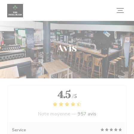
Personnalisation de vos choix en matière de cookies
Avis
4.5
/5
Note moyenne —
957 avis
Service