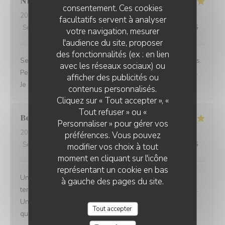
Nicolas
K
consentement. Ces cookies
2026-06-23
- 12:45 - Couverts 2
facultatifs servent à analyser
Service
:
5
/5
Ambiance
:
5
/5
Cuisine
:
5
/5
Qualité / Prix
:
5
/5
votre navigation, mesurer
l'audience du site, proposer
des fonctionnalités (ex : en lien
Service rapide pour une pause déjeuner entre collègues.
avec les réseaux sociaux) ou
Personnel agréable et efficace. Le plat du jour était bon.
afficher des publicités ou
Je recommande cet établissement
contenus personnalisés.
Cliquez sur « Tout accepter », «
Tout refuser » ou «
Bernard
G
Personnaliser » pour gérer vos
2026-06-17
- 18:30 - Couverts 5
préférences. Vous pouvez
Service
:
5
/5
Ambiance
:
4
/5
Cuisine
:
5
/5
Qualité / Prix
:
4
/5
modifier vos choix à tout
moment en cliquant sur l'icône
représentant un cookie en bas
Une équipe très à l'écoute, souriante et efficace... Une
à gauche des pages du site.
terrasse où il fait bon vivre et une salle climatisée aussi.
Une carte de bières très variée et une restauration de
Tout accepter
qualité !