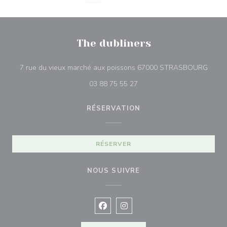
The dubliners
((ouvr
7 rue du vieux marché aux poissons 67000 STRASBOURG
03 88 75 55 27
RÉSERVATION
RÉSERVER
NOUS SUIVRE
Facebook ((ouvre une nouvelle fenê
Instagram ((ouvre une nouvell